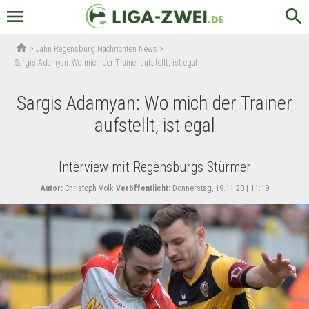
menu
search
home
>
Jahn Regensburg Nachrichten News
>
Sargis Adamyan: Wo mich der Trainer aufstellt, ist egal
Sargis Adamyan: Wo mich der Trainer
aufstellt, ist egal
Interview mit Regensburgs Stürmer
Autor:
Christoph Volk
Veröffentlicht:
Donnerstag, 19.11.20 | 11:19