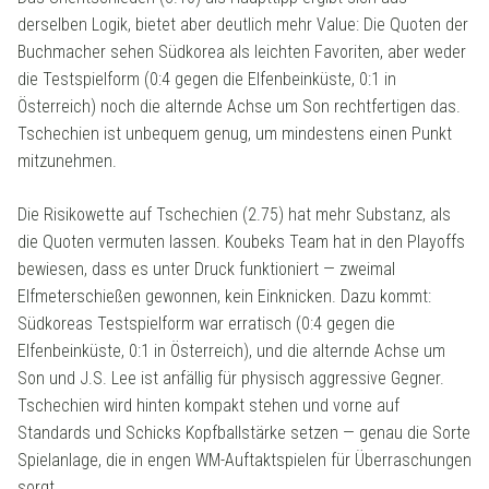
derselben Logik, bietet aber deutlich mehr Value: Die Quoten der
Buchmacher sehen Südkorea als leichten Favoriten, aber weder
die Testspielform (0:4 gegen die Elfenbeinküste, 0:1 in
Österreich) noch die alternde Achse um Son rechtfertigen das.
Tschechien ist unbequem genug, um mindestens einen Punkt
mitzunehmen.
Die Risikowette auf Tschechien (2.75) hat mehr Substanz, als
die Quoten vermuten lassen. Koubeks Team hat in den Playoffs
bewiesen, dass es unter Druck funktioniert — zweimal
Elfmeterschießen gewonnen, kein Einknicken. Dazu kommt:
Südkoreas Testspielform war erratisch (0:4 gegen die
Elfenbeinküste, 0:1 in Österreich), und die alternde Achse um
Son und J.S. Lee ist anfällig für physisch aggressive Gegner.
Tschechien wird hinten kompakt stehen und vorne auf
Standards und Schicks Kopfballstärke setzen — genau die Sorte
Spielanlage, die in engen WM-Auftaktspielen für Überraschungen
sorgt.