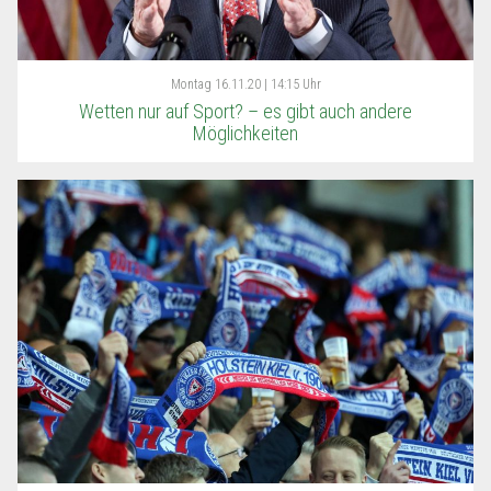
Montag
16.11.20 | 14:15 Uhr
Wetten nur auf Sport? – es gibt auch andere
Möglichkeiten