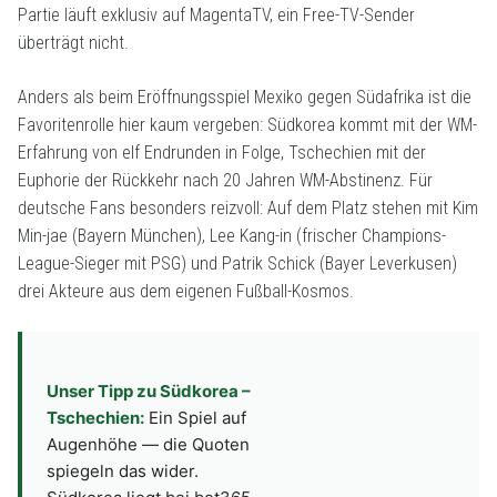
Partie läuft exklusiv auf MagentaTV, ein Free-TV-Sender
überträgt nicht.
Anders als beim Eröffnungsspiel Mexiko gegen Südafrika ist die
Favoritenrolle hier kaum vergeben: Südkorea kommt mit der WM-
Erfahrung von elf Endrunden in Folge, Tschechien mit der
Euphorie der Rückkehr nach 20 Jahren WM-Abstinenz. Für
deutsche Fans besonders reizvoll: Auf dem Platz stehen mit Kim
Min-jae (Bayern München), Lee Kang-in (frischer Champions-
League-Sieger mit PSG) und Patrik Schick (Bayer Leverkusen)
drei Akteure aus dem eigenen Fußball-Kosmos.
Unser Tipp zu Südkorea –
Tschechien:
Ein Spiel auf
Augenhöhe — die Quoten
spiegeln das wider.