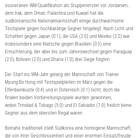
souveränen WM-Qualifikation als Gruppenerster vor Jordanien,
dem Irak, dem Oman, Palästina und Kuwait hat die
südkoreanische Nationalmannschaft einige durchwachsene
Testspiele gegen hochkarätige Gegner hingelegt. Nach Licht und
Schatten gegen Japan (0:1), die USA (2:0) und Mexiko (2:2) war
insbesondere eine Klatsche gegen Brasilien (0:5) eine
Ernüchterung, der aber bis zum Jahreswechsel gegen Paraguay
(2:0), Bolivien (2:0) und Ghana (1:0) drei Siege folgten.
Der Start ins WM-Jahr gelang der Mannschaft von Trainer
Myung-Bo Hong mit Testspielpleiten im März gegen die
Elfenbeinküste (0:4) und in Österreich (0:1) nicht, doch die
finalen beiden Vorbereitungsspiele wurden gewonnen,
wobei Trinidad & Tobago (5:0) und El Salvador (1:0) freilich keine
Gegner aus dem obersten Regal waren.
Beinahe traditionell stellt Südkorea eine homogene Mannschaft,
die von ihrer Geschlossenheit und einer enormen Einsatzfreude