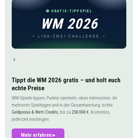
⚽ GRATIS-TIPPSPIEL
WM 2026
— LIGA-ZWEI-CHALLENGE —
Tippt die WM 2026 gratis – und holt euch
echte Preise
WM-Spiele tippen, Punkte sammeln, oben mitmischen. An
mehreren Spieltagen und in der Gesamtwertung: echte
Geldpreise & Wett-Credits
, bis zu
250.000 €
. Kostenlos,
jederzeit einsteigen.
Mehr erfahren ▸