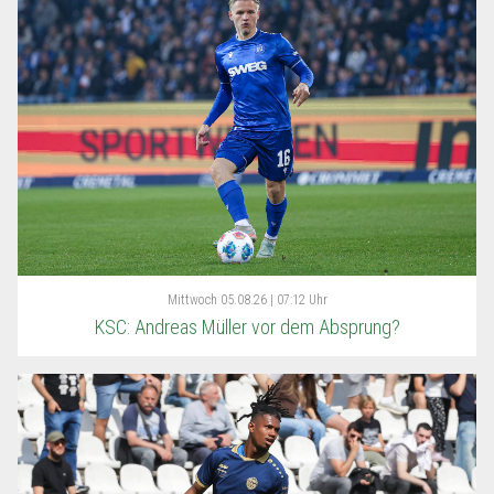
Mittwoch
05.08.26 | 07:12 Uhr
KSC: Andreas Müller vor dem Absprung?