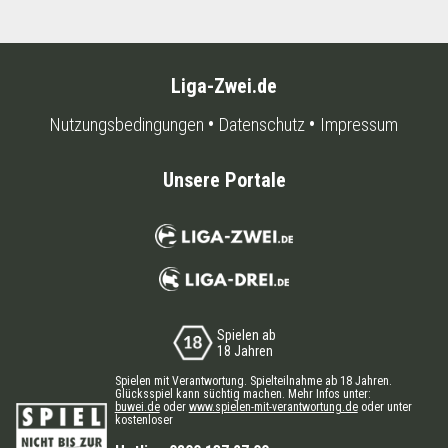
Liga-Zwei.de
Nutzungsbedingungen
Datenschutz
Impressum
Unsere Portale
Spielen ab
18 Jahren
Spielen mit Verantwortung. Spielteilnahme ab 18 Jahren.
Glücksspiel kann süchtig machen. Mehr Infos unter:
buwei.de
oder
www.spielen-mit-verantwortung.de
oder unter
kostenloser