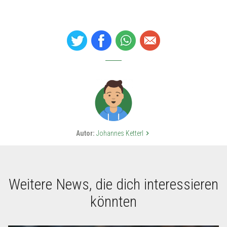
Autor:
Johannes Ketterl
keyboard_arrow_right
Weitere News, die dich interessieren
könnten