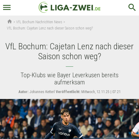
menu
search
home
>
VfL Bochum Nachrichten News
>
VfL Bochum: Cajetan Lenz nach dieser Saison schon weg?
VfL Bochum: Cajetan Lenz nach dieser
Saison schon weg?
Top-Klubs wie Bayer Leverkusen bereits
aufmerksam
Autor:
Johannes Ketterl
Veröffentlicht:
Mittwoch, 12.11.25 | 07:21