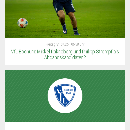
Freitag
31.07.26 | 06:58 Uhr
VfL Bochum: Mikkel Rakneberg und Philipp Strompf als
Abgangskandidaten?