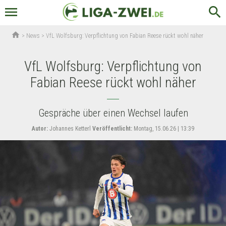
menu
search
home
>
News
>
VfL Wolfsburg: Verpflichtung von Fabian Reese rückt wohl näher
VfL Wolfsburg: Verpflichtung von
Fabian Reese rückt wohl näher
Gespräche über einen Wechsel laufen
Autor:
Johannes Ketterl
Veröffentlicht:
Montag, 15.06.26 | 13:39