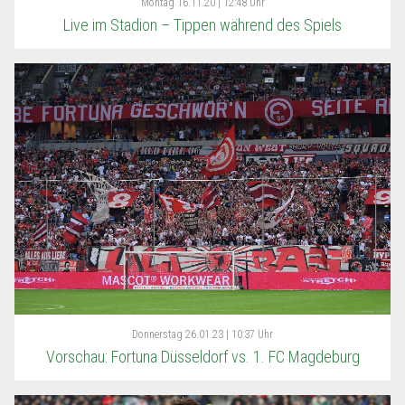
Montag
16.11.20 | 12:48 Uhr
Live im Stadion – Tippen während des Spiels
Donnerstag
26.01.23 | 10:37 Uhr
Vorschau: Fortuna Düsseldorf vs. 1. FC Magdeburg