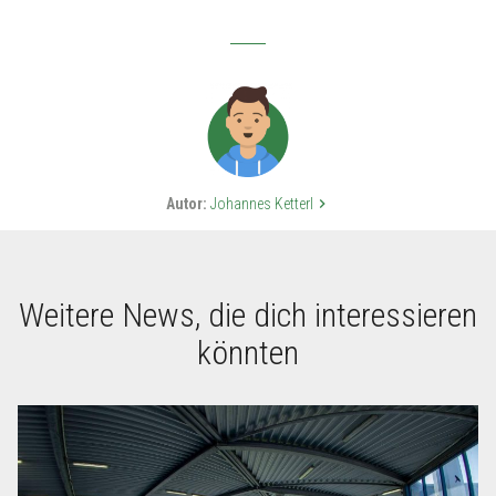
Autor:
Johannes Ketterl
keyboard_arrow_right
Weitere News, die dich interessieren
könnten