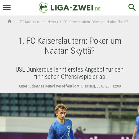
menu
search
home
>
1. FC Kaiserslautern News
>
1. FC Kaiserslautern: Poker um Naatan Skyttä?
1. FC Kaiserslautern: Poker um
Naatan Skyttä?
USL Dunkerque lehnt erstes Angebot für den
finnischen Offensivspieler ab
Autor:
Johannes Ketterl
Veröffentlicht:
Dienstag, 08.07.25 | 12:00