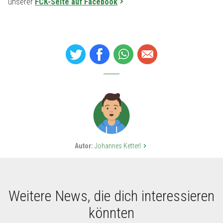
unserer
FCK-Seite auf Facebook
.
Autor:
Johannes Ketterl
keyboard_arrow_right
Weitere News, die dich interessieren
könnten