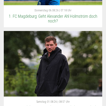
Donnerstag
06.08.26 | 07:18 Uhr
1. FC Magdeburg: Geht Alexander Ahl Holmström doch
noch?
Samstag
01.08.26 | 08:57 Uhr