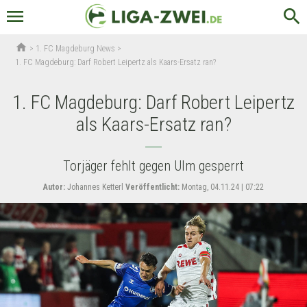
menu
search
home
>
1. FC Magdeburg News
>
1. FC Magdeburg: Darf Robert Leipertz als Kaars-Ersatz ran?
1. FC Magdeburg: Darf Robert Leipertz
als Kaars-Ersatz ran?
Torjäger fehlt gegen Ulm gesperrt
Autor:
Johannes Ketterl
Veröffentlicht:
Montag, 04.11.24 | 07:22