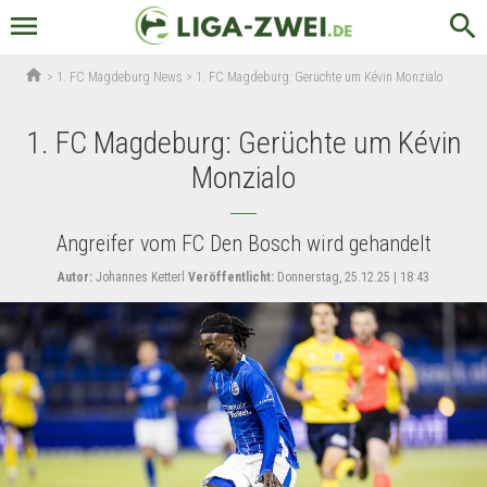
menu
search
home
>
1. FC Magdeburg News
>
1. FC Magdeburg: Gerüchte um Kévin Monzialo
1. FC Magdeburg: Gerüchte um Kévin
Monzialo
Angreifer vom FC Den Bosch wird gehandelt
Autor:
Johannes Ketterl
Veröffentlicht:
Donnerstag, 25.12.25 | 18:43