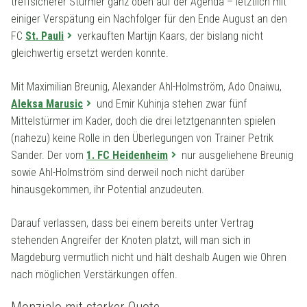
treffsicherer Stürmer ganz oben auf der Agenda – letztlich mit
einiger Verspätung ein Nachfolger für den Ende August an den
FC
St. Pauli
verkauften Martijn Kaars, der bislang nicht
gleichwertig ersetzt werden konnte.
Mit Maximilian Breunig, Alexander Ahl-Holmström, Ado Onaiwu,
Aleksa Marusic
und Emir Kuhinja stehen zwar fünf
Mittelstürmer im Kader, doch die drei letztgenannten spielen
(nahezu) keine Rolle in den Überlegungen von Trainer Petrik
Sander. Der vom
1. FC Heidenheim
nur ausgeliehene Breunig
sowie Ahl-Holmström sind derweil noch nicht darüber
hinausgekommen, ihr Potential anzudeuten.
Darauf verlassen, dass bei einem bereits unter Vertrag
stehenden Angreifer der Knoten platzt, will man sich in
Magdeburg vermutlich nicht und hält deshalb Augen wie Ohren
nach möglichen Verstärkungen offen.
Monzialo mit starker Quote