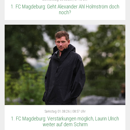
1. FC Magdeburg: Geht Alexander Ahl Holmström doch
noch?
Samstag
01.08.26 | 08:57 Uhr
1. FC Magdeburg: Verstärkungen möglich, Laurin Ulrich
weiter auf dem Schirm