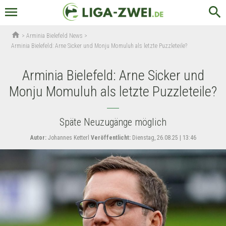
menu
search
home
>
Arminia Bielefeld News
>
Arminia Bielefeld: Arne Sicker und Monju Momuluh als letzte Puzzleteile?
Arminia Bielefeld: Arne Sicker und
Monju Momuluh als letzte Puzzleteile?
Späte Neuzugänge möglich
Autor:
Johannes Ketterl
Veröffentlicht:
Dienstag, 26.08.25 | 13:46