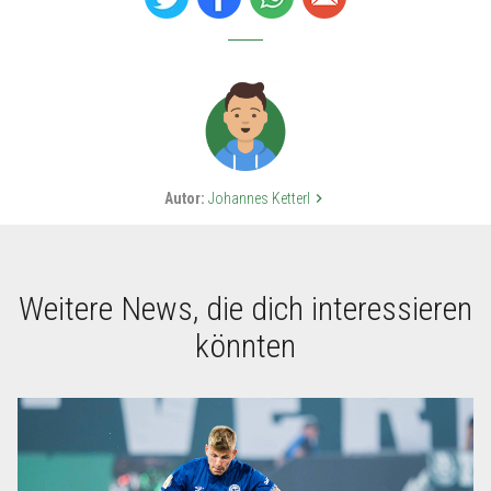
Autor:
Johannes Ketterl
keyboard_arrow_right
Weitere News, die dich interessieren
könnten