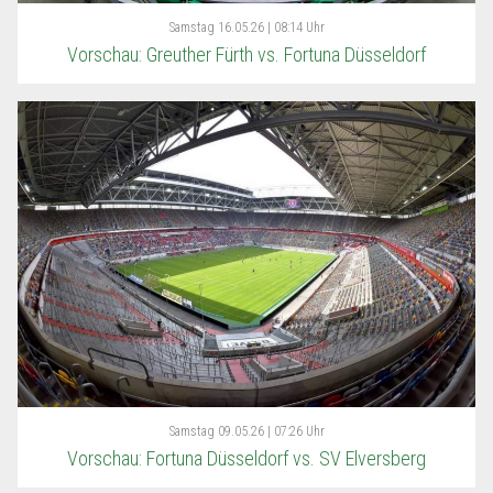
Samstag
16.05.26 | 08:14 Uhr
Vorschau: Greuther Fürth vs. Fortuna Düsseldorf
Samstag
09.05.26 | 07:26 Uhr
Vorschau: Fortuna Düsseldorf vs. SV Elversberg