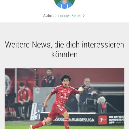
Autor:
Johannes Ketterl
keyboard_arrow_right
Weitere News, die dich interessieren
könnten