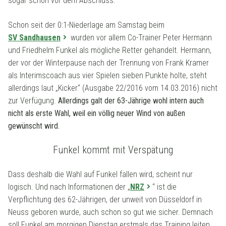
sogar schon vor dem Abschluss.
Schon seit der 0:1-Niederlage am Samstag beim
SV Sandhausen
wurden vor allem Co-Trainer Peter Hermann
und Friedhelm Funkel als mögliche Retter gehandelt. Hermann,
der vor der Winterpause nach der Trennung von Frank Kramer
als Interimscoach aus vier Spielen sieben Punkte holte, steht
allerdings laut „Kicker“ (Ausgabe 22/2016 vom 14.03.2016) nicht
zur Verfügung.
Allerdings galt der 63-Jährige wohl intern auch
nicht als erste Wahl, weil ein völlig neuer Wind von außen
gewünscht wird.
Funkel kommt mit Verspätung
Dass deshalb die Wahl auf Funkel fallen wird, scheint nur
logisch. Und nach Informationen der „
NRZ
“ ist die
Verpflichtung des 62-Jährigen, der unweit von Düsseldorf in
Neuss geboren wurde, auch schon so gut wie sicher. Demnach
soll Funkel am morgigen Dienstag erstmals das Training leiten.