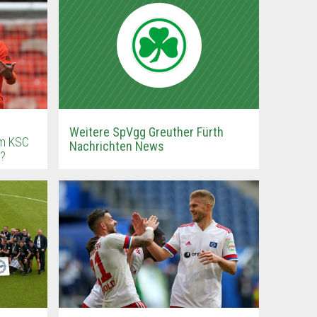
Weitere SpVgg Greuther Fürth
em KSC
Nachrichten News
s?