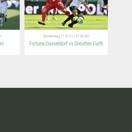
r
Donnerstag
21.01.21 | 07:30 Uhr
im
Fortuna Düsseldorf vs Greuther Fürth