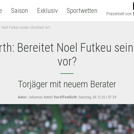
e
Saison
Exklusiv
Sportwetten
Präsentiert von
et Noel Futkeu seinen Abschied vor?
rth: Bereitet Noel Futkeu sei
vor?
Torjäger mit neuem Berater
Autor:
Johannes Ketterl
Veröffentlicht:
Samstag, 06.12.25 | 07:39