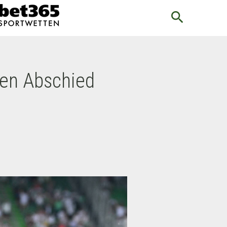
search
nen Abschied