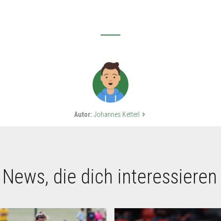
Autor:
Johannes Ketterl
keyboard_arrow_right
 News, die dich interessieren