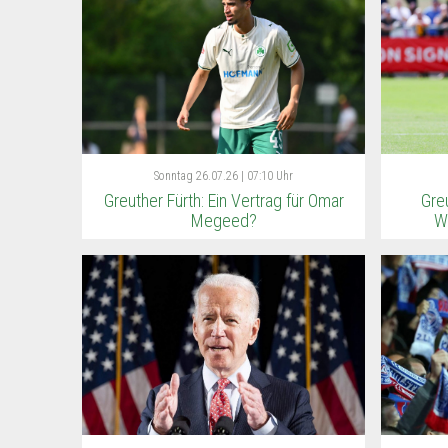
Sonntag
26.07.26 | 07:10 Uhr
Greuther Fürth: Ein Vertrag für Omar
Gre
Megeed?
W