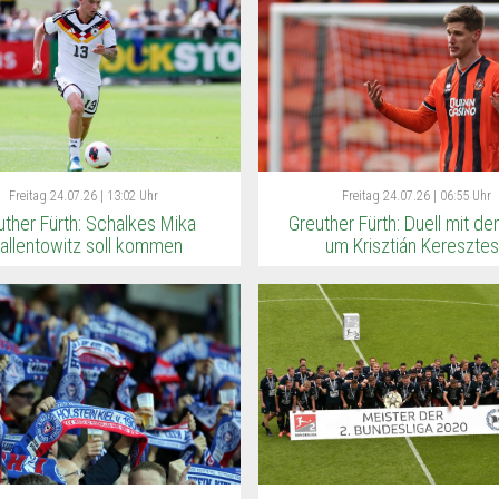
Freitag
24.07.26 | 13:02 Uhr
Freitag
24.07.26 | 06:55 Uhr
uther Fürth: Schalkes Mika
Greuther Fürth: Duell mit d
allentowitz soll kommen
um Krisztián Kereszte