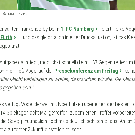
keu. © IMAGO / Zink
 brisanten Frankenderby beim
1. FC Nürnberg
feiert Heiko Vog
 Fürth
– und das gleich auch in einer Drucksituation, ist das Kl
gestürzt .
Aufgabe darin liegt, möglichst schnell die mit 37 Gegentreffern 
kommen, ließ Vogel auf der
Pressekonferenz am Freitag
keine
 aller Macht verteidigen zu wollen, da brauchen wir alle. Die Menta
ss gegeben sein.“
 verfügt Vogel derweil mit Noel Futkeu über einen der besten To
n 14 Spieltagen acht Mal getroffen, zudem einen Treffer vorbereit
die SpVgg mutmaßlich nochmals deutlich schlechter aus. An ein 
t allzu ferner Zukunft einstellen müssen.