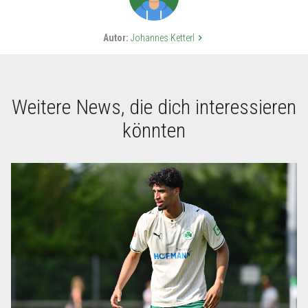
Autor:
Johannes Ketterl
keyboard_arrow_right
Weitere News, die dich interessieren
könnten