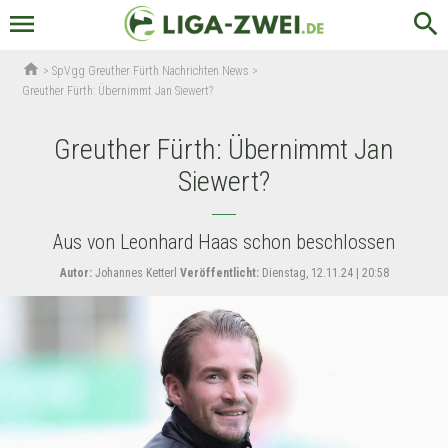
menu
search
home
>
SpVgg Greuther Fürth Nachrichten News
>
Greuther Fürth: Übernimmt Jan Siewert?
Greuther Fürth: Übernimmt Jan
Siewert?
Aus von Leonhard Haas schon beschlossen
Autor:
Johannes Ketterl
Veröffentlicht:
Dienstag, 12.11.24 | 20:58