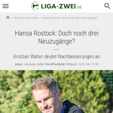
menu
search
home
>
Hansa Rostock News
>
Hansa Rostock: Doch noch drei Neuzugänge?
Hansa Rostock: Doch noch drei
Neuzugänge?
Kristian Walter deutet Nachbesserungen an
Autor:
Johannes Ketterl
Veröffentlicht:
Mittwoch, 10.01.24 | 15:09