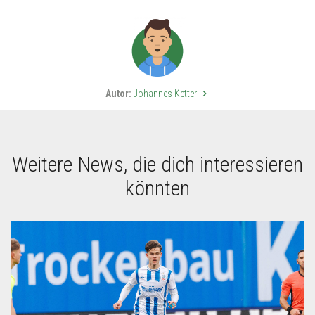
Autor:
Johannes Ketterl
keyboard_arrow_right
Weitere News, die dich interessieren
könnten