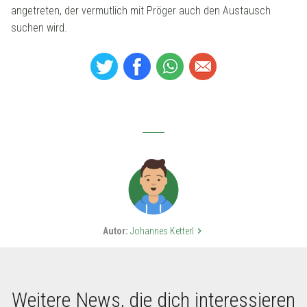
angetreten, der vermutlich mit Pröger auch den Austausch
suchen wird.
Autor:
Johannes Ketterl
keyboard_arrow_right
Weitere News, die dich interessieren