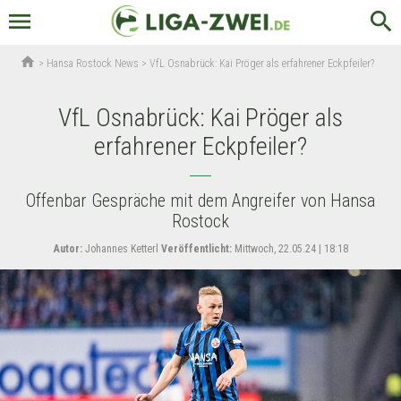
menu
search
home
>
Hansa Rostock News
>
VfL Osnabrück: Kai Pröger als erfahrener Eckpfeiler?
VfL Osnabrück: Kai Pröger als
erfahrener Eckpfeiler?
Offenbar Gespräche mit dem Angreifer von Hansa
Rostock
Autor:
Johannes Ketterl
Veröffentlicht:
Mittwoch, 22.05.24 | 18:18