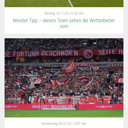
Montag
16.11.20 | 12:52 Uhr
Meister Tipp – dieses Team sehen die Wettanbieter
vorn
Donnerstag
26.01.23 | 10:37 Uhr