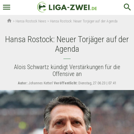
menu
search
home
>
Hansa Rostock News
>
Hansa Rostock: Neuer Torjäger auf der Agenda
Hansa Rostock: Neuer Torjäger auf der
Agenda
Alois Schwartz kündigt Verstärkungen für die
Offensive an
Autor:
Johannes Ketterl
Veröffentlicht:
Dienstag, 27.06.23 | 07:41