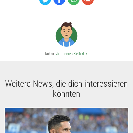
Autor:
Johannes Ketterl
keyboard_arrow_right
Weitere News, die dich interessieren
könnten