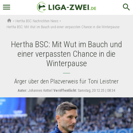
menu
search
home
>
Hertha BSC Nachrichten News
>
Hertha BSC: Mit Wut im Bauch und einer verpassten Chance in die Winterpause
Hertha BSC: Mit Wut im Bauch und
einer verpassten Chance in die
Winterpause
Ärger über den Plazverweis für Toni Leistner
Autor:
Johannes Ketterl
Veröffentlicht:
Samstag, 20.12.25 | 08:34