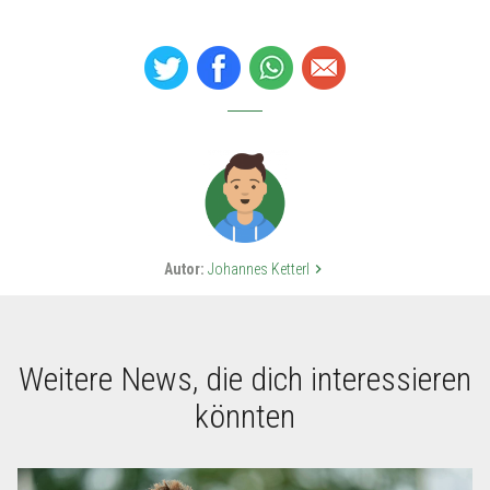
Autor:
Johannes Ketterl
keyboard_arrow_right
Weitere News, die dich interessieren
könnten