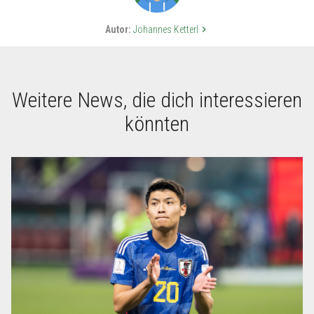
Autor:
Johannes Ketterl
keyboard_arrow_right
Weitere News, die dich interessieren
könnten