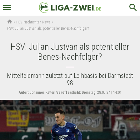
menu
search
home
>
HSV Nachrichten News
>
HSV: Julian Justvan als potentieller Benes-Nachfolger?
HSV: Julian Justvan als potentieller
Benes-Nachfolger?
Mittelfeldmann zuletzt auf Leihbasis bei Darmstadt
98
Autor:
Johannes Ketterl
Veröffentlicht:
Dienstag, 28.05.24 | 14:01