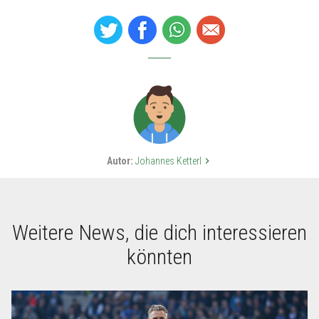
Autor:
Johannes Ketterl
keyboard_arrow_right
Weitere News, die dich interessieren
könnten