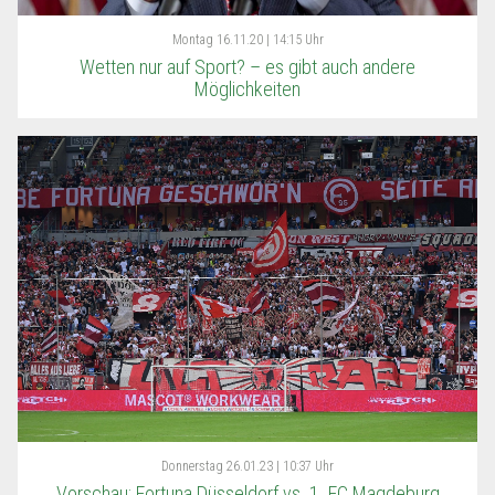
Montag
16.11.20 | 14:15 Uhr
Wetten nur auf Sport? – es gibt auch andere
Möglichkeiten
Donnerstag
26.01.23 | 10:37 Uhr
Vorschau: Fortuna Düsseldorf vs. 1. FC Magdeburg