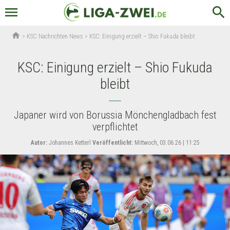
menu
search
home
>
KSC Nachrichten News
>
KSC: Einigung erzielt – Shio Fukuda bleibt
KSC: Einigung erzielt – Shio Fukuda
bleibt
Japaner wird von Borussia Mönchengladbach fest
verpflichtet
Autor:
Johannes Ketterl
Veröffentlicht:
Mittwoch, 03.06.26 | 11:25