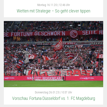
Montag
16.11.20 | 12:46 Uhr
Wetten mit Strategie – So geht clever tippen
Donnerstag
26.01.23 | 10:37 Uhr
Vorschau: Fortuna Düsseldorf vs. 1. FC Magdeburg