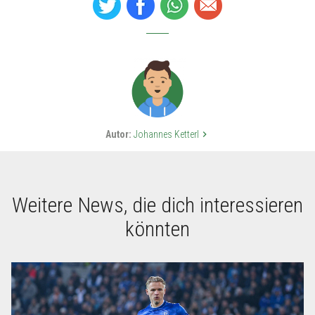
Autor:
Johannes Ketterl
keyboard_arrow_right
Weitere News, die dich interessieren
könnten