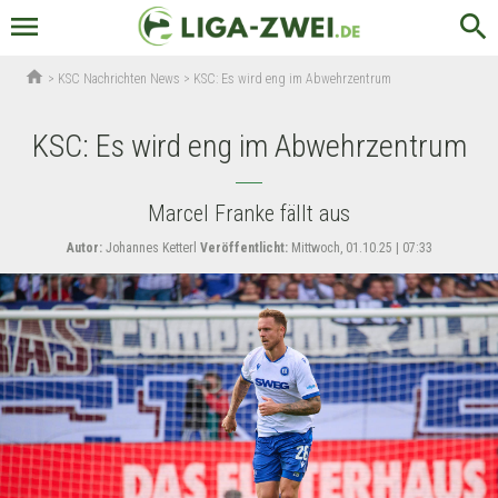
menu
search
home
>
KSC Nachrichten News
>
KSC: Es wird eng im Abwehrzentrum
KSC: Es wird eng im Abwehrzentrum
Marcel Franke fällt aus
Autor:
Johannes Ketterl
Veröffentlicht:
Mittwoch, 01.10.25 | 07:33