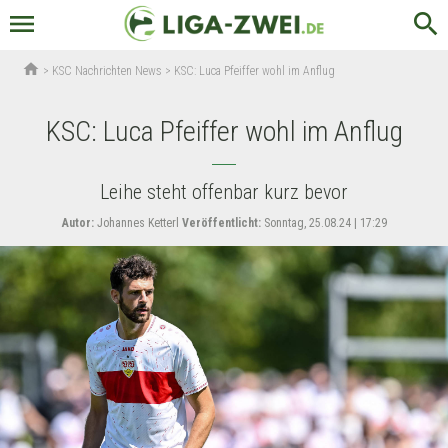
menu
search
home
>
KSC Nachrichten News
>
KSC: Luca Pfeiffer wohl im Anflug
KSC: Luca Pfeiffer wohl im Anflug
Leihe steht offenbar kurz bevor
Autor:
Johannes Ketterl
Veröffentlicht:
Sonntag, 25.08.24 | 17:29