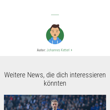
Autor:
Johannes Ketterl
keyboard_arrow_right
Weitere News, die dich interessieren
könnten