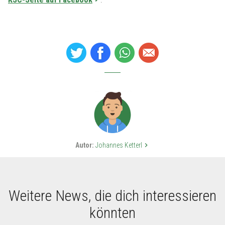
Autor:
Johannes Ketterl
keyboard_arrow_right
Weitere News, die dich interessieren
könnten