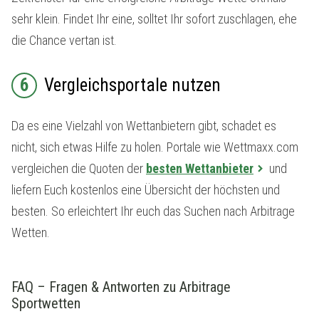
sehr klein. Findet Ihr eine, solltet Ihr sofort zuschlagen, ehe
die Chance vertan ist.
6
Vergleichsportale nutzen
Da es eine Vielzahl von Wettanbietern gibt, schadet es
nicht, sich etwas Hilfe zu holen. Portale wie Wettmaxx.com
vergleichen die Quoten der
besten Wettanbieter
und
liefern Euch kostenlos eine Übersicht der höchsten und
besten. So erleichtert Ihr euch das Suchen nach Arbitrage
Wetten.
FAQ – Fragen & Antworten zu Arbitrage
Sportwetten