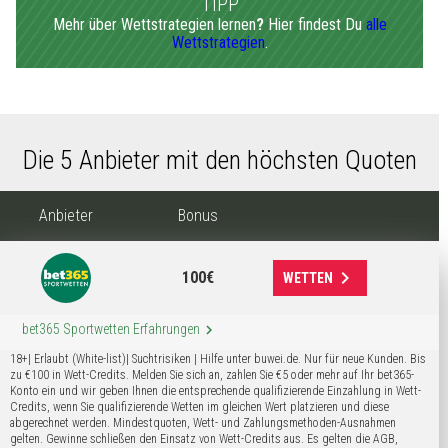
TIPP
Mehr über Wettstrategien lernen
?
Hier findest Du
alle
Wettstrategien
.
Die 5 Anbieter mit den höchsten Quoten
Anbieter
Bonus
keyboard_arrow_right
100€
WETTEN
keyboard_arrow_right
bet365 Sportwetten Erfahrungen
18+| Erlaubt (White-list)| Suchtrisiken | Hilfe unter buwei.de. Nur für neue Kunden. Bis
zu €100 in Wett-Credits. Melden Sie sich an, zahlen Sie €5 oder mehr auf Ihr bet365-
Konto ein und wir geben Ihnen die entsprechende qualifizierende Einzahlung in Wett-
Credits, wenn Sie qualifizierende Wetten im gleichen Wert platzieren und diese
abgerechnet werden. Mindestquoten, Wett- und Zahlungsmethoden-Ausnahmen
gelten. Gewinne schließen den Einsatz von Wett-Credits aus. Es gelten die AGB,