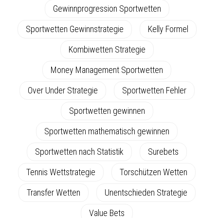
Gewinnprogression Sportwetten
Sportwetten Gewinnstrategie
Kelly Formel
Kombiwetten Strategie
Money Management Sportwetten
Over Under Strategie
Sportwetten Fehler
Sportwetten gewinnen
Sportwetten mathematisch gewinnen
Sportwetten nach Statistik
Surebets
Tennis Wettstrategie
Torschützen Wetten
Transfer Wetten
Unentschieden Strategie
Value Bets