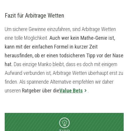
Fazit für Arbitrage Wetten
Um sichere Gewinne einzufahren, sind Arbitrage Wetten
eine tolle Möglichkeit.
Auch wer kein Mathe-Genie ist,
kann mit der einfachen Formel in kurzer Zeit
herausfinden, ob er einen todsicheren Tipp vor der Nase
hat.
Das einzige Manko bleibt, dass es doch mit einigem
Aufwand verbunden ist, Arbitrage Wetten überhaupt erst zu
finden. Als spannende Alternative empfehlen wir daher
unseren
Ratgeber über die
Value Bets
.