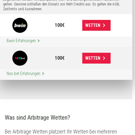
gelten. Gewinne schließen den Einsatz von Wett-Credits aus. Es gelten die AGB,
Zeitlimits und Ausnahmen.
keyboard_arrow_right
100€
WETTEN
keyboard_arrow_right
Bwin Erfahrungen
keyboard_arrow_right
100€
WETTEN
keyboard_arrow_right
Neo.bet Erfahrungen
Was sind Arbitrage Wetten?
Bei Arbitrage Wetten platziert Ihr Wetten bei mehreren