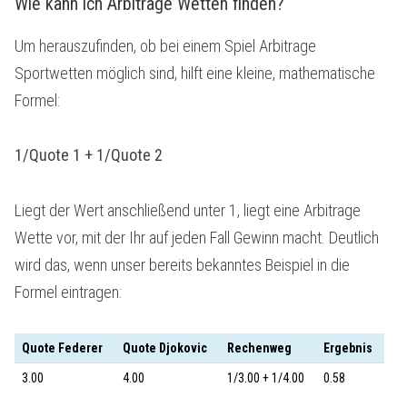
Wie kann ich Arbitrage Wetten finden?
Um herauszufinden, ob bei einem Spiel Arbitrage
Sportwetten möglich sind, hilft eine kleine, mathematische
Formel:
1/Quote 1 + 1/Quote 2
Liegt der Wert anschließend unter 1, liegt eine Arbitrage
Wette vor, mit der Ihr auf jeden Fall Gewinn macht. Deutlich
wird das, wenn unser bereits bekanntes Beispiel in die
Formel eintragen:
Quote Federer
Quote Djokovic
Rechenweg
Ergebnis
3.00
4.00
1/3.00 + 1/4.00
0.58