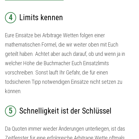
4
Limits kennen
Eure Einsätze bei Arbitrage Wetten folgen einer
mathematischen Formel, die wir weiter oben mit Euch
geteilt haben. Achtet aber auch darauf, ob und wenn ja in
welcher Höhe die Buchmacher Euch Einsatzlimits
vorschreiben. Sonst lauft Ihr Gefahr, die für einen
todsicheren Tipp notwendigen Einsätze nicht setzen zu
können.
5
Schnelligkeit ist der Schlüssel
Da Quoten immer wieder Änderungen unterliegen, ist das
Zeitfenster für eine erfolgreiche Arbitrage Wette oftmals