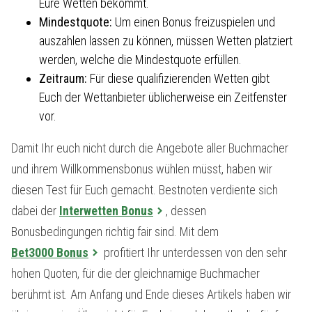
Eure Wetten bekommt.
Mindestquote:
Um einen Bonus freizuspielen und
auszahlen lassen zu können, müssen Wetten platziert
werden, welche die Mindestquote erfüllen.
Zeitraum:
Für diese qualifizierenden Wetten gibt
Euch der Wettanbieter üblicherweise ein Zeitfenster
vor.
Damit Ihr euch nicht durch die Angebote aller Buchmacher
und ihrem Willkommensbonus wühlen müsst, haben wir
diesen Test für Euch gemacht. Bestnoten verdiente sich
dabei der
Interwetten Bonus
, dessen
Bonusbedingungen richtig fair sind. Mit dem
Bet3000 Bonus
profitiert Ihr unterdessen von den sehr
hohen Quoten, für die der gleichnamige Buchmacher
berühmt ist. Am Anfang und Ende dieses Artikels haben wir