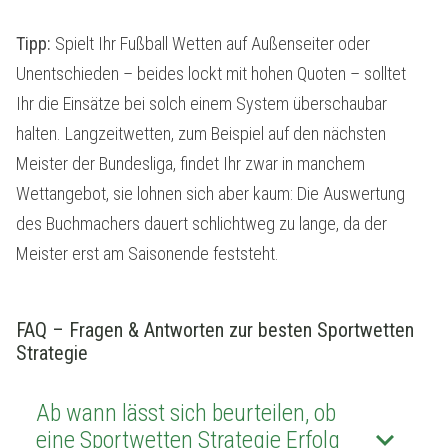
Tipp:
Spielt Ihr Fußball Wetten auf Außenseiter oder
Unentschieden – beides lockt mit hohen Quoten – solltet
Ihr die Einsätze bei solch einem System überschaubar
halten. Langzeitwetten, zum Beispiel auf den nächsten
Meister der Bundesliga, findet Ihr zwar in manchem
Wettangebot, sie lohnen sich aber kaum: Die Auswertung
des Buchmachers dauert schlichtweg zu lange, da der
Meister erst am Saisonende feststeht.
FAQ – Fragen & Antworten zur besten Sportwetten
Strategie
Ab wann lässt sich beurteilen, ob
keyboard_arrow_down
eine Sportwetten Strategie Erfolg