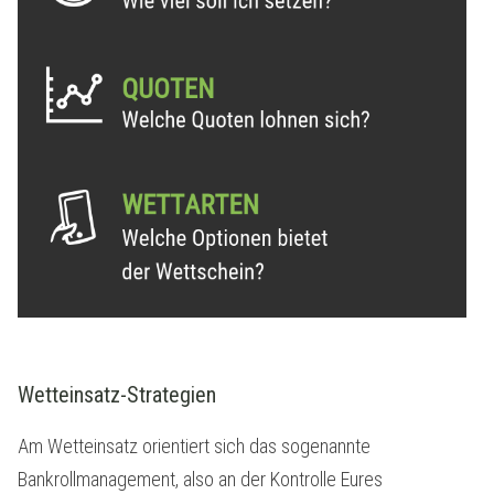
Wetteinsatz-Strategien
Am Wetteinsatz orientiert sich das sogenannte
Bankrollmanagement, also an der Kontrolle Eures