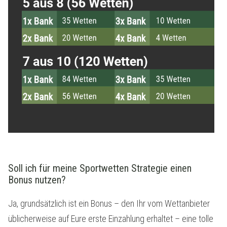
Soll ich für meine Sportwetten Strategie einen
Bonus nutzen?
Ja, grundsätzlich ist ein Bonus – den Ihr vom Wettanbieter
üblicherweise auf Eure erste Einzahlung erhaltet – eine tolle