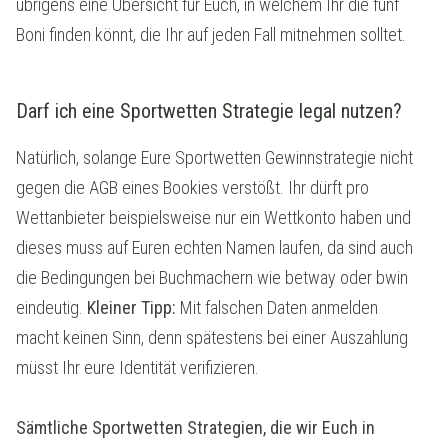
übrigens eine Übersicht für Euch, in welchem Ihr die fünf
Boni finden könnt, die Ihr auf jeden Fall mitnehmen solltet.
Darf ich eine Sportwetten Strategie legal nutzen?
Natürlich, solange Eure Sportwetten Gewinnstrategie nicht
gegen die AGB eines Bookies verstößt. Ihr dürft pro
Wettanbieter beispielsweise nur ein Wettkonto haben und
dieses muss auf Euren echten Namen laufen, da sind auch
die Bedingungen bei Buchmachern wie betway oder bwin
eindeutig.
Kleiner Tipp:
Mit falschen Daten anmelden
macht keinen Sinn, denn spätestens bei einer Auszahlung
müsst Ihr eure Identität verifizieren.
Sämtliche Sportwetten Strategien, die wir Euch in