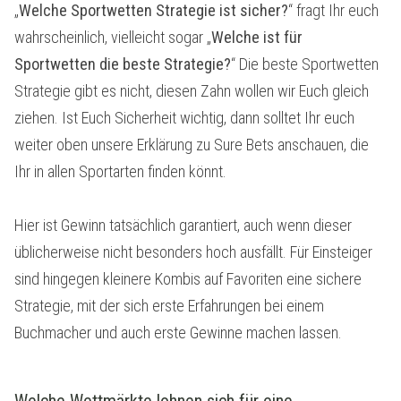
„
Welche Sportwetten Strategie ist sicher?
“ fragt Ihr euch
wahrscheinlich, vielleicht sogar „
Welche ist für
Sportwetten die beste Strategie?
“ Die beste Sportwetten
Strategie gibt es nicht, diesen Zahn wollen wir Euch gleich
ziehen. Ist Euch Sicherheit wichtig, dann solltet Ihr euch
weiter oben unsere Erklärung zu Sure Bets anschauen, die
Ihr in allen Sportarten finden könnt.
Hier ist Gewinn tatsächlich garantiert, auch wenn dieser
üblicherweise nicht besonders hoch ausfällt. Für Einsteiger
sind hingegen kleinere Kombis auf Favoriten eine sichere
Strategie, mit der sich erste Erfahrungen bei einem
Buchmacher und auch erste Gewinne machen lassen.