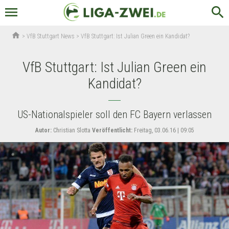
menu
search
home
>
VfB Stuttgart News
>
VfB Stuttgart: Ist Julian Green ein Kandidat?
VfB Stuttgart: Ist Julian Green ein
Kandidat?
US-Nationalspieler soll den FC Bayern verlassen
Autor:
Christian Slotta
Veröffentlicht:
Freitag, 03.06.16 | 09:05