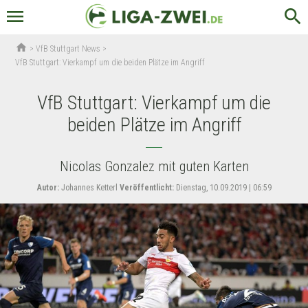
menu
search
home
>
VfB Stuttgart News
>
VfB Stuttgart: Vierkampf um die beiden Plätze im Angriff
VfB Stuttgart: Vierkampf um die
beiden Plätze im Angriff
Nicolas Gonzalez mit guten Karten
Autor:
Johannes Ketterl
Veröffentlicht:
Dienstag, 10.09.2019 | 06:59