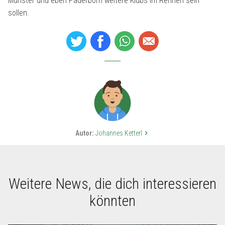
Münster und eben Paderborn weitere Klubs im Rennen sein
sollen.
Autor:
Johannes Ketterl
keyboard_arrow_right
Weitere News, die dich interessieren
könnten