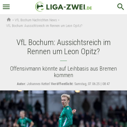
menu
search
home
>
VfL Bochum Nachrichten News
>
VfL Bochum: Aussichtsreich im Rennen um Leon Opitz?
VfL Bochum: Aussichtsreich im
Rennen um Leon Opitz?
Offensivmann könnte auf Leihbasis aus Bremen
kommen
Autor:
Johannes Ketterl
Veröffentlicht:
Samstag, 07.06.25 | 08:47