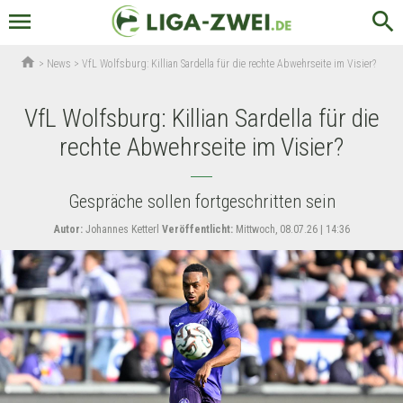
menu
search
home
>
News
>
VfL Wolfsburg: Killian Sardella für die rechte Abwehrseite im Visier?
VfL Wolfsburg: Killian Sardella für die
rechte Abwehrseite im Visier?
Gespräche sollen fortgeschritten sein
Autor:
Johannes Ketterl
Veröffentlicht:
Mittwoch, 08.07.26 | 14:36