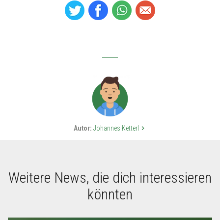
Autor:
Johannes Ketterl
keyboard_arrow_right
Weitere News, die dich interessieren
könnten