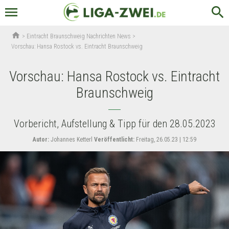
menu
search
home
>
Eintracht Braunschweig Nachrichten News
>
Vorschau: Hansa Rostock vs. Eintracht Braunschweig
Vorschau: Hansa Rostock vs. Eintracht
Braunschweig
Vorbericht, Aufstellung & Tipp für den 28.05.2023
Autor:
Johannes Ketterl
Veröffentlicht:
Freitag, 26.05.23 | 12:59