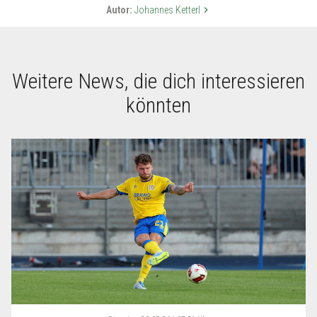
Autor:
Johannes Ketterl
keyboard_arrow_right
Weitere News, die dich interessieren
könnten