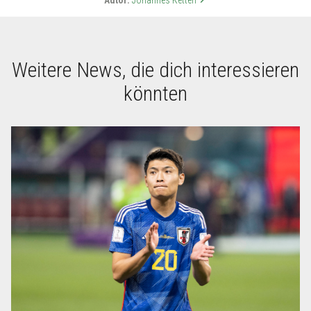
Autor:
Johannes Ketterl
keyboard_arrow_right
Weitere News, die dich interessieren
könnten