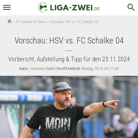
menu
search
home
>
FC Schalke 04 News
>
Vorschau: HSV vs. FC Schalke 04
Vorschau: HSV vs. FC Schalke 04
Vorbericht, Aufstellung & Tipp für den 23.11.2024
Autor:
Johannes Ketterl
Veröffentlicht:
Montag, 16.12.24 | 11:00