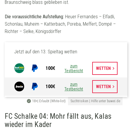
Braunschweig blass geblieben ist.
Die voraussichtliche Aufstellung:
Heuer Fernandes – Elfadli,
Schonlau, Muheim – Katterbach, Poreba, Meffert, Dompé –
Richter – Selke, Königsdörffer
Jetzt auf den 13. Spieltag wetten
zum
100€
keyboard_arrow_right
WETTEN
Testbericht
zum
100€
keyboard_arrow_right
WETTEN
Testbericht
18+| Erlaubt (White-list)
Suchtrisiken | Hilfe unter buwei.de
FC Schalke 04: Mohr fällt aus, Kalas
wieder im Kader