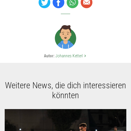
Autor:
Johannes Ketterl
keyboard_arrow_right
Weitere News, die dich interessieren
könnten