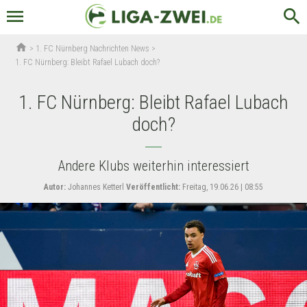
menu
search
home
>
1. FC Nürnberg Nachrichten News
>
1. FC Nürnberg: Bleibt Rafael Lubach doch?
1. FC Nürnberg: Bleibt Rafael Lubach
doch?
Andere Klubs weiterhin interessiert
Autor:
Johannes Ketterl
Veröffentlicht:
Freitag, 19.06.26 | 08:55