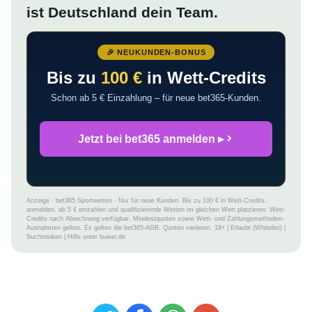
ist Deutschland dein Team.
🎉 NEUKUNDEN-BONUS
Bis zu
100 €
in Wett-Credits
Schon ab 5 € Einzahlung – für neue bet365-Kunden.
Jetzt bei bet365 anmelden ▸
Anzeige · bet365 Sportwetten · Nur für neue Kunden. Bis zu 100 € in Wett-Credits:
anmelden, ab 5 € einzahlen und qualifizierende Wetten im gleichen Wert platzieren; Wett-
Credits nach Abrechnung verfügbar. Mindestquoten sowie Wett- und Zahlungsmethoden-
Ausnahmen gelten. Es gelten die bet365-AGB. Quoten variieren. 18+ | Erlaubt (Whitelist) |
Suchtrisiken | Hilfe unter buwei.de