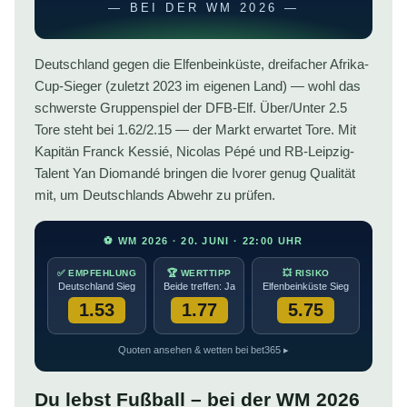
— BEI DER WM 2026 —
Deutschland gegen die Elfenbeinküste, dreifacher Afrika-
Cup-Sieger (zuletzt 2023 im eigenen Land) — wohl das
schwerste Gruppenspiel der DFB-Elf. Über/Unter 2.5
Tore steht bei 1.62/2.15 — der Markt erwartet Tore. Mit
Kapitän Franck Kessié, Nicolas Pépé und RB-Leipzig-
Talent Yan Diomandé bringen die Ivorer genug Qualität
mit, um Deutschlands Abwehr zu prüfen.
⚽ WM 2026 · 20. JUNI · 22:00 UHR
✅ EMPFEHLUNG
🏆 WERTTIPP
💥 RISIKO
Deutschland Sieg
Beide treffen: Ja
Elfenbeinküste Sieg
1.53
1.77
5.75
Quoten ansehen & wetten bei bet365 ▸
Du lebst Fußball – bei der WM 2026