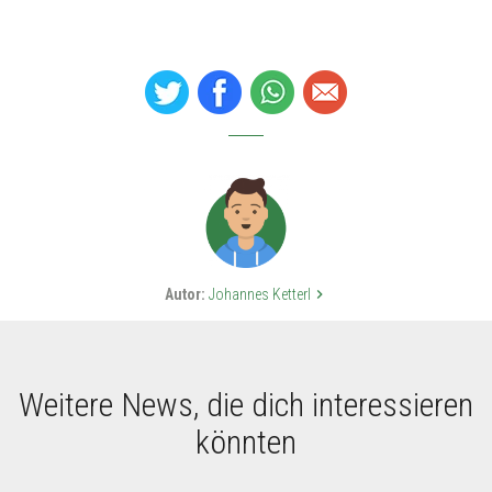
Autor:
Johannes Ketterl
keyboard_arrow_right
Weitere News, die dich interessieren
könnten