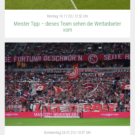
Montag
16.11.20 | 12:52 Uhr
Meister Tipp – dieses Team sehen die Wettanbieter
vorn
Donnerstag
26.01.23 | 10:37 Uhr