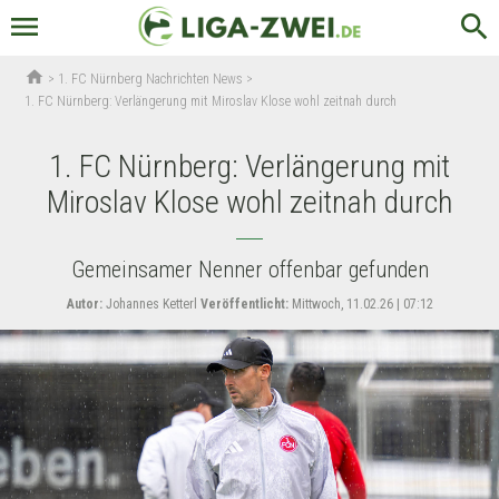
menu
search
home
>
1. FC Nürnberg Nachrichten News
>
1. FC Nürnberg: Verlängerung mit Miroslav Klose wohl zeitnah durch
1. FC Nürnberg: Verlängerung mit
Miroslav Klose wohl zeitnah durch
Gemeinsamer Nenner offenbar gefunden
Autor:
Johannes Ketterl
Veröffentlicht:
Mittwoch, 11.02.26 | 07:12