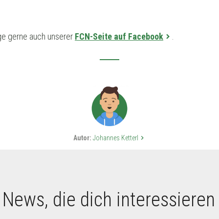
ge gerne auch unserer
FCN-Seite auf Facebook
.
Autor:
Johannes Ketterl
keyboard_arrow_right
 News, die dich interessieren