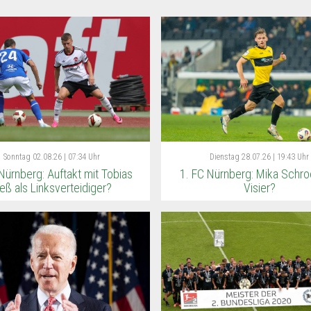
Sonntag
02.08.26 | 07:34 Uhr
Dienstag
28.07.26 | 19:43 Uhr
Nürnberg: Auftakt mit Tobias
1. FC Nürnberg: Mika Schro
eß als Linksverteidiger?
Visier?