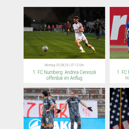
Montag
03.08.26 | 07:13 Uhr
1. FC Nürnberg: Andrea Ceresoli
1. FC 
offenbar im Anflug
H