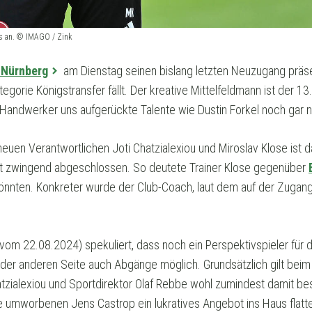
rs an. © IMAGO / Zink
 Nürnberg
am Dienstag seinen bislang letzten Neuzugang präse
tegorie Königstransfer fällt. Der kreative Mittelfeldmann ist der 
andwerker uns aufgerückte Talente wie Dustin Forkel noch gar n
euen Verantwortlichen Joti Chatzialexiou und Miroslav Klose ist da
cht zwingend abgeschlossen. So deutete Trainer Klose gegenüber
nnten. Konkreter wurde der Club-Coach, laut dem auf der Zugang
om 22.08.2024) spekuliert, dass noch ein Perspektivspieler für d
der anderen Seite auch Abgänge möglich. Grundsätzlich gilt beim F
tzialexiou und Sportdirektor Olaf Rebbe wohl zumindest damit bes
 umworbenen Jens Castrop ein lukratives Angebot ins Haus flatte