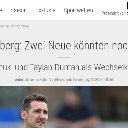
e
Saison
Exklusiv
Sportwetten
Präsentiert von
könnten noch kommen
nberg: Zwei Neue könnten n
nuki und Taylan Duman als Wechsel
Autor:
Johannes Ketterl
Veröffentlicht:
Donnerstag, 22.08.24 | 08:16