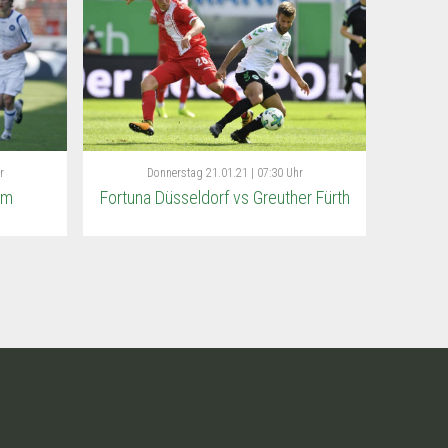
r
Donnerstag
21.01.21 | 07:30 Uhr
im
Fortuna Düsseldorf vs Greuther Fürth