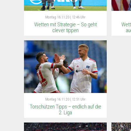
Montag
16.11.20 | 12:46 Uhr
Wetten mit Strategie – So geht
Wett
clever tippen
au
Montag
16.11.20 | 12:51 Uhr
Torschützen Tipps – endlich auf die
2. Liga