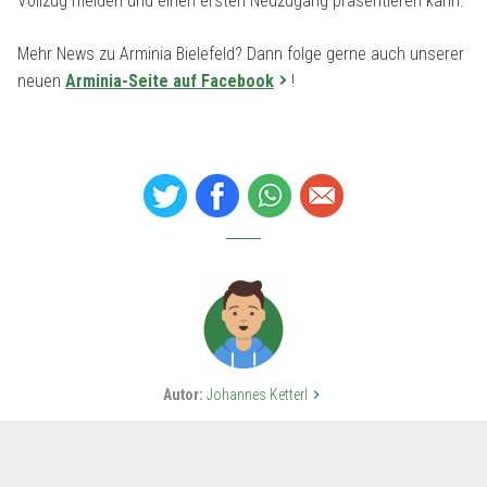
Vollzug melden und einen ersten Neuzugang präsentieren kann.
Mehr News zu Arminia Bielefeld? Dann folge gerne auch unserer
neuen
Arminia-Seite auf Facebook
!
Autor:
Johannes Ketterl
keyboard_arrow_right