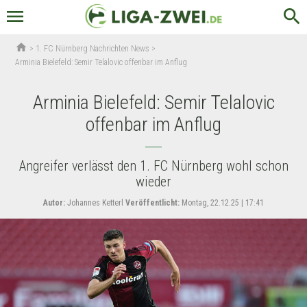
menu
search
home
>
1. FC Nürnberg Nachrichten News
>
Arminia Bielefeld: Semir Telalovic offenbar im Anflug
Arminia Bielefeld: Semir Telalovic
offenbar im Anflug
Angreifer verlässt den 1. FC Nürnberg wohl schon
wieder
Autor:
Johannes Ketterl
Veröffentlicht:
Montag, 22.12.25 | 17:41