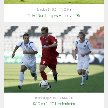
Samstag
23.01.21 | 11:00 Uhr
1. FC Nürnberg vs Hannover 96
Donnerstag
21.01.21 | 13:30 Uhr
KSC vs 1. FC Heidenheim