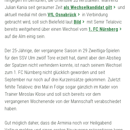
hingegen im Bemühen, die Offensive zu verstärken. Während
Julian Kania seit geraumer Zeit
als Wechselkandidat gilt
und
aktuell medial mit dem
VfL Osnabrück
in Verbindung
gebracht wird, soll sich Bielefeld laut
Bild
mit Semir Telalovic
bereits weitgehend über einen Wechsel vom
1. FC Nürnberg
auf die Alm einig sein.
Der 25-Jährige, der vergangene Saison in 29 Zweitliga-Spielen
für den SSV Ulm zwölf Tore erzielt hat, damit aber den Abstieg
der Spatzen nicht verhindern konnte, ist nach seinem Wechsel
zum 1. FC Nürnberg nicht glücklich geworden und seit
September nur noch auf drei Kurzeinsätze gekommen. Zuletzt
fehlte Telalovic drei Mal in Folge sogar gänzlich im Kader von
Trainer Miroslav Klose und soll sich bereits vor dem
vergangenen Wochenende von der Mannschaft verabschiedet
haben.
Gut möglich daher, dass die Arminia noch vor Heiligabend