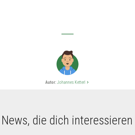
Autor:
Johannes Ketterl
keyboard_arrow_right
 News, die dich interessieren