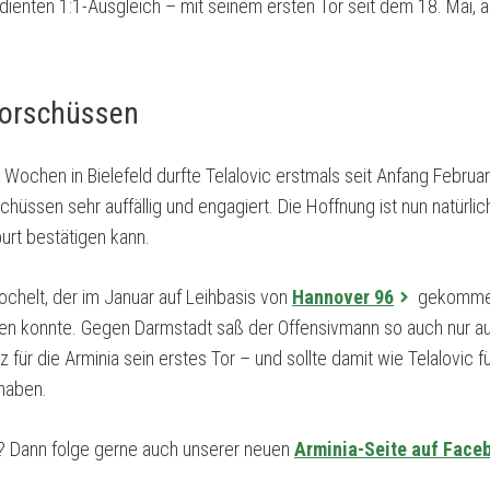
rdienten 1:1-Ausgleich – mit seinem ersten Tor seit dem 18. Mai, a
 Torschüssen
 Wochen in Bielefeld durfte Telalovic erstmals seit Anfang Februa
hüssen sehr auffällig und engagiert. Die Hoffnung ist nun natürli
urt bestätigen kann.
Rochelt, der im Januar auf Leihbasis von
Hannover 96
gekommen 
üllen konnte. Gegen Darmstadt saß der Offensivmann so auch nur au
tz für die Arminia sein erstes Tor – und sollte damit wie Telalovic 
 haben.
? Dann folge gerne auch unserer neuen
Arminia-Seite auf Face