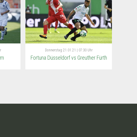
r
Donnerstag
21.01.21 | 07:30 Uhr
im
Fortuna Düsseldorf vs Greuther Fürth