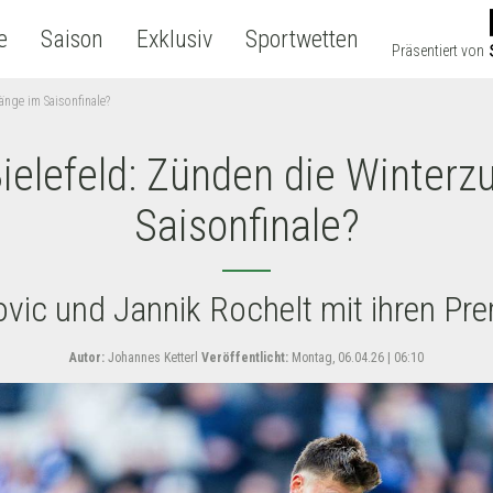
e
Saison
Exklusiv
Sportwetten
Präsentiert von
änge im Saisonfinale?
ielefeld: Zünden die Winter
Saisonfinale?
ovic und Jannik Rochelt mit ihren Pr
Autor:
Johannes Ketterl
Veröffentlicht:
Montag, 06.04.26 | 06:10