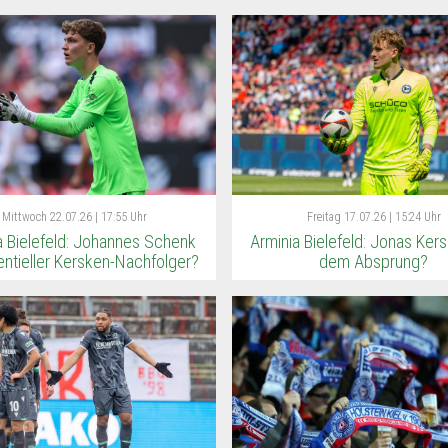
Mittwoch
22.07.26 | 17:55 Uhr
Freitag
17.07.26 | 15:24 Uhr
a Bielefeld: Johannes Schenk
Arminia Bielefeld: Jonas Ker
entieller Kersken-Nachfolger?
dem Absprung?