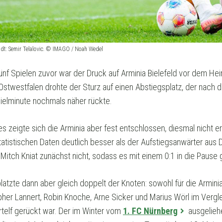
adt: Semir Telalovic. © IMAGO / Noah Wedel
ünf Spielen zuvor war der Druck auf Arminia Bielefeld vor dem 
Ostwestfalen drohte der Sturz auf einen Abstiegsplatz, der nach
pielminute nochmals näher rückte.
 zeigte sich die Arminia aber fest entschlossen, diesmal nicht er
tatistischen Daten deutlich besser als der Aufstiegsanwärter aus
Mitch Kniat zunächst nicht, sodass es mit einem 0:1 in die Pause 
tzte dann aber gleich doppelt der Knoten: sowohl für die Arminia 
opher Lannert, Robin Knoche, Arne Sicker und Marius Wörl im Vergl
rtelf gerückt war. Der im Winter vom
1. FC Nürnberg
ausgelieh