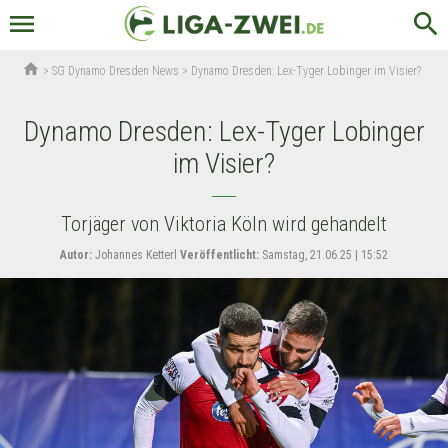
menu
search
home
>
SG Dynamo Dresden News
>
Dynamo Dresden: Lex-Tyger Lobinger im Visier?
Dynamo Dresden: Lex-Tyger Lobinger
im Visier?
Torjäger von Viktoria Köln wird gehandelt
Autor:
Johannes Ketterl
Veröffentlicht:
Samstag, 21.06.25 | 15:52