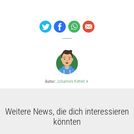
Autor:
Johannes Ketterl
keyboard_arrow_right
Weitere News, die dich interessieren
könnten