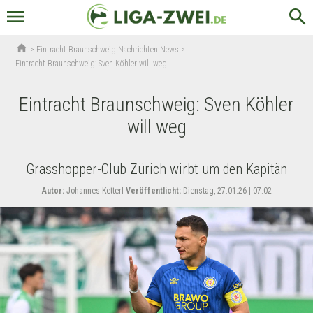
menu
search
home
>
Eintracht Braunschweig Nachrichten News
>
Eintracht Braunschweig: Sven Köhler will weg
Eintracht Braunschweig: Sven Köhler
will weg
Grasshopper-Club Zürich wirbt um den Kapitän
Autor:
Johannes Ketterl
Veröffentlicht:
Dienstag, 27.01.26 | 07:02