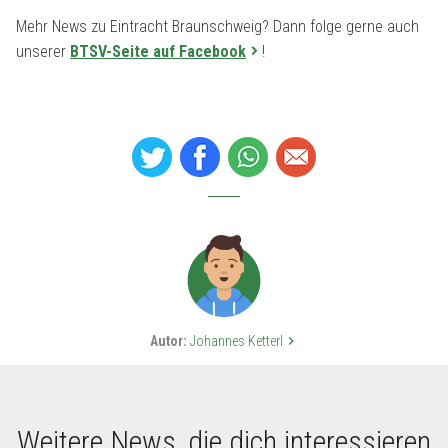
Mehr News zu Eintracht Braunschweig? Dann folge gerne auch
unserer
BTSV-Seite auf Facebook
!
Autor:
Johannes Ketterl
keyboard_arrow_right
Weitere News, die dich interessieren