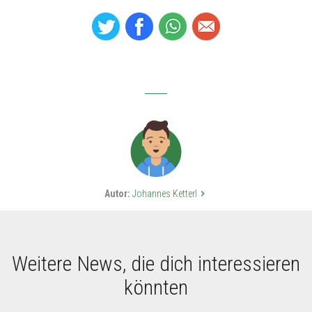
Autor:
Johannes Ketterl
keyboard_arrow_right
Weitere News, die dich interessieren
könnten