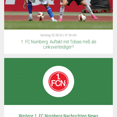
Sonntag
02.08.26 | 07:34 Uhr
1. FC Nürnberg: Auftakt mit Tobias Heß als
Linksverteidiger?
Weitere 1. FC Nürnberg Nachrichten News