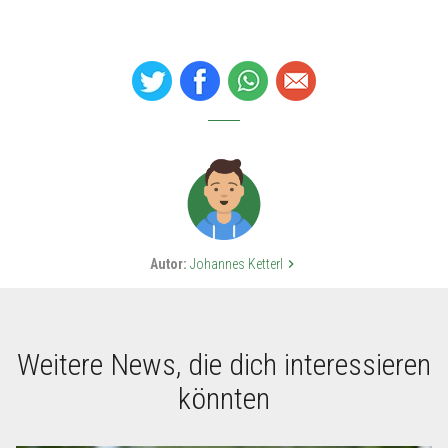
Autor:
Johannes Ketterl
keyboard_arrow_right
Weitere News, die dich interessieren
könnten