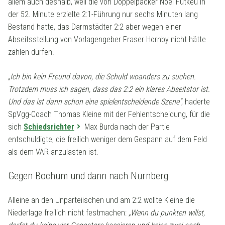
allem auch deshalb, weil die von Doppelpacker Noel Futkeu in
der 52. Minute erzielte 2:1-Führung nur sechs Minuten lang
Bestand hatte, das Darmstädter 2:2 aber wegen einer
Abseitsstellung von Vorlagengeber Fraser Hornby nicht hätte
zählen dürfen.
„Ich bin kein Freund davon, die Schuld woanders zu suchen.
Trotzdem muss ich sagen, dass das 2:2 ein klares Abseitstor ist.
Und das ist dann schon eine spielentscheidende Szene“
, haderte
SpVgg-Coach Thomas Kleine mit der Fehlentscheidung, für die
sich
Schiedsrichter
Max Burda nach der Partie
entschuldigte, die freilich weniger dem Gespann auf dem Feld
als dem VAR anzulasten ist.
Gegen Bochum und dann nach Nürnberg
Alleine an den Unparteiischen und am 2:2 wollte Kleine die
Niederlage freilich nicht festmachen:
„Wenn du punkten willst,