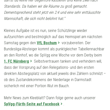
darfst du keine vier Gegentore kassieren und keine zwei nach
Standards. Da haben wir die Räume zu groß gemacht.
Dementsprechend steht jetzt ein 2:4 und eine sehr enttäuschte
Mannschaft, die sich nicht belohnt hat.“
Kleines Aufgabe ist es nun, seine Schützlinge wieder
aufzurichten und bestmöglich auf das Heimspiel am nächsten
Samstag gegen den
VfL Bochum
vorzubereiten. Der
Bundesliga-Absteiger kommt als punktgleicher Tabellennachbar
an den Ronhof, wo die SpVgg eine Woche vor dem Derby beim
1. FC Nürnberg
Selbstvertrauen tanken und verhindern will,
dass der Vorsprung auf den Relegations- und den ersten
direkten Abstiegsplatz von aktuell jeweils drei Zählern schmilzt –
ob des Zustandekommens der Niederlage in Darmstadt
sicherlich mit einer Portion Wut im Bauch.
Mehr News zum Kleeblatt? Dann folge gerne auch unserer
SpVgg-Fürth-Seite auf Facebook
.