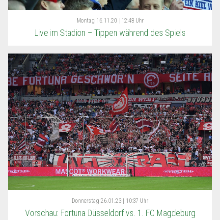
Montag
16.11.20 | 12:48 Uhr
Live im Stadion – Tippen während des Spiels
Donnerstag
26.01.23 | 10:37 Uhr
Vorschau: Fortuna Düsseldorf vs. 1. FC Magdeburg