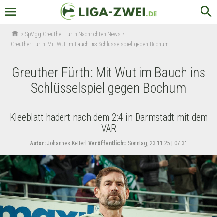
menu
search
home
>
SpVgg Greuther Fürth Nachrichten News
>
Greuther Fürth: Mit Wut im Bauch ins Schlüsselspiel gegen Bochum
Greuther Fürth: Mit Wut im Bauch ins
Schlüsselspiel gegen Bochum
Kleeblatt hadert nach dem 2:4 in Darmstadt mit dem
VAR
Autor:
Johannes Ketterl
Veröffentlicht:
Sonntag, 23.11.25 | 07:31