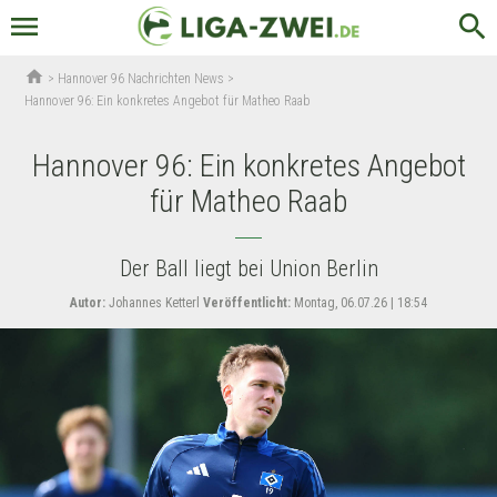
menu
search
home
>
Hannover 96 Nachrichten News
>
Hannover 96: Ein konkretes Angebot für Matheo Raab
Hannover 96: Ein konkretes Angebot
für Matheo Raab
Der Ball liegt bei Union Berlin
Autor:
Johannes Ketterl
Veröffentlicht:
Montag, 06.07.26 | 18:54