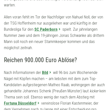
warten.
Allen voran fehlt im Tor der Nachfolger von Nahuel Noll, der von
der TSG Hoffenheim nur ausgeliehen war und künftig in der
Bundesliga für den
SC Paderborn
spielt. Zur jahrelangen
Nummer zwei und dem 19-jährigen Jonas Schwanke als drittem
Mann soll noch ein neuer Stammkeeper kommen und das
möglichst zeitnah.
Reichen 900.000 Euro Ablöse?
Nach Informationen der
Bild
will 96 bis zum Wochenende
Nägel mit Köpfen machen – am liebsten mit dem zum Top-
Kandidaten aufgestiegenen Matheo Raab, wohingegen der auch
gehandelte Johannes Schenk (Preußen Münster) laut
kicker
kein
Thema sein soll. Ebenso wenig der nach dem Abstieg mit
Fortuna Düsseldorf
vereinslose Florian Kastenmeier, der
dem Vernehmen nach zu lange mit einer Entscheidung pro