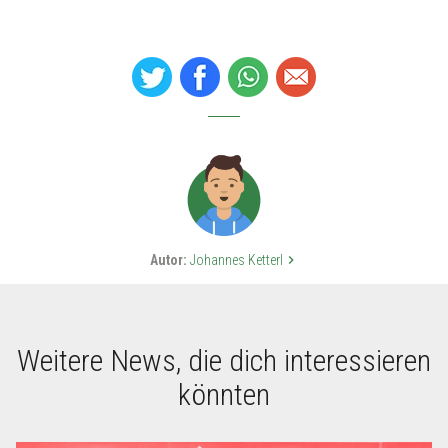
Autor:
Johannes Ketterl
keyboard_arrow_right
Weitere News, die dich interessieren
könnten