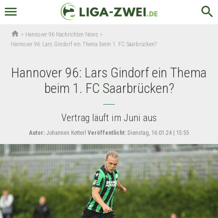
menu
search
home
>
Hannover 96 Nachrichten News
>
Hannover 96: Lars Gindorf ein Thema beim 1. FC Saarbrücken?
Hannover 96: Lars Gindorf ein Thema
beim 1. FC Saarbrücken?
Vertrag läuft im Juni aus
Autor:
Johannes Ketterl
Veröffentlicht:
Dienstag, 16.01.24 | 15:55