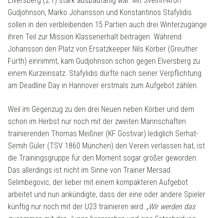
Elversberg (2:1) stark ausbaufähig war. Mit Sveinn-Aron
Gudjohnson, Marko Johansson und Konstantinos Stafylidis
sollen in den verbleibenden 15 Partien auch drei Winterzugänge
ihren Teil zur Mission Klassenerhalt beitragen. Während
Johansson den Platz von Ersatzkeeper Nils Körber (Greuther
Fürth) einnimmt, kam Gudjohnson schon gegen Elversberg zu
einem Kurzeinsatz. Stafylidis dürfte nach seiner Verpflichtung
am Deadline Day in Hannover erstmals zum Aufgebot zählen.
Weil im Gegenzug zu den drei Neuen neben Körber und dem
schon im Herbst nur noch mit der zweiten Mannschaften
trainierenden Thomas Meißner (KF Gostivar) lediglich Serhat-
Semih Güler (TSV 1860 München) den Verein verlassen hat, ist
die Trainingsgruppe für den Moment sogar größer geworden.
Das allerdings ist nicht im Sinne von Trainer Mersad
Selimbegovic, der lieber mit einem kompakteren Aufgebot
arbeitet und nun ankündigte, dass der eine oder andere Spieler
künftig nur noch mit der U23 trainieren wird:
„Wir werden das