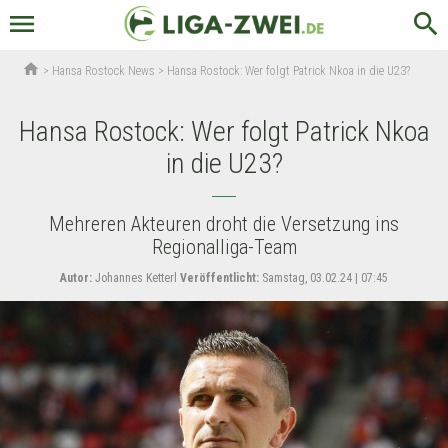
menu
search
home
>
Hansa Rostock News
>
Hansa Rostock: Wer folgt Patrick Nkoa in die U23?
Hansa Rostock: Wer folgt Patrick Nkoa
in die U23?
Mehreren Akteuren droht die Versetzung ins
Regionalliga-Team
Autor:
Johannes Ketterl
Veröffentlicht:
Samstag, 03.02.24 | 07:45