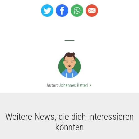
Autor:
Johannes Ketterl
keyboard_arrow_right
Weitere News, die dich interessieren
könnten