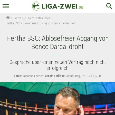
menu
search
home
>
Hertha BSC Nachrichten News
>
Hertha BSC: Ablösefreier Abgang von Bence Dardai droht
Hertha BSC: Ablösefreier Abgang von
Bence Dardai droht
Gespräche über einen neuen Vertrag noch nicht
erfolgreich
Autor:
Johannes Ketterl
Veröffentlicht:
Donnerstag, 19.10.23 | 07:44