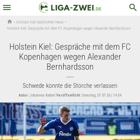
menu
search
home
>
Holstein Kiel Nachrichten News
>
Holstein Kiel: Gespräche mit dem FC Kopenhagen wegen Alexander Bernhardsson
Holstein Kiel: Gespräche mit dem FC
Kopenhagen wegen Alexander
Bernhardsson
Schwede könnte die Störche verlassen
Autor:
Johannes Ketterl
Veröffentlicht:
Dienstag, 07.07.26 | 14:34