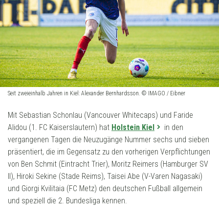
Seit zweieinhalb Jahren in Kiel: Alexander Bernhardsson. © IMAGO / Eibner
Mit Sebastian Schonlau (Vancouver Whitecaps) und Faride
Alidou (1. FC Kaiserslautern) hat
Holstein Kiel
in den
vergangenen Tagen die Neuzugänge Nummer sechs und sieben
präsentiert, die im Gegensatz zu den vorherigen Verpflichtungen
von Ben Schmit (Eintracht Trier), Moritz Reimers (Hamburger SV
II), Hiroki Sekine (Stade Reims), Taisei Abe (V-Varen Nagasaki)
und Giorgi Kvilitaia (FC Metz) den deutschen Fußball allgemein
und speziell die 2. Bundesliga kennen.