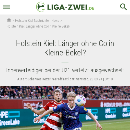
menu
search
home
>
Holstein Kiel Nachrichten News
>
Holstein Kiel: Länger ohne Colin Kleine-Bekel?
Holstein Kiel: Länger ohne Colin
Kleine-Bekel?
Innenverteidiger bei der U21 verletzt ausgewechselt
Autor:
Johannes Ketterl
Veröffentlicht:
Samstag, 23.03.24 | 07:10