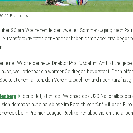
AGO / DeFodi Images
rlsruher SC am Wochenende den zweiten Sommerzugang nach Paul
Die Transferaktivitäten der Badener haben damit aber erst begon
n.
seit einer Woche der neue Direktor Profifußball im Amt ist und je
n auch, weil offenbar ein warmer Geldregen bevorsteht. Denn off
Spekulationen ranken, den Verein tatsächlich und noch kurzfristig 
ttenberg
berichtet, steht der Wechsel des U20-Nationalkeeper
sich demnach auf eine Ablöse im Bereich von fünf Millionen Euro v
ncheck beim Premier-League-Rückkehrer absolvieren und anschl