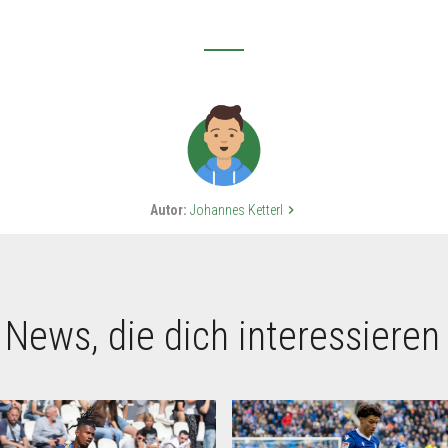
Autor:
Johannes Ketterl
keyboard_arrow_right
 News, die dich interessieren