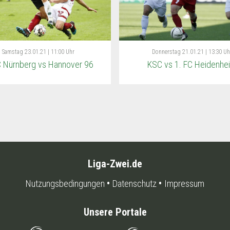
Samstag
23.01.21 | 11:00 Uhr
Donnerstag
21.01.21 | 13:30 Uh
C Nürnberg vs Hannover 96
KSC vs 1. FC Heidenhe
Liga-Zwei.de
Nutzungsbedingungen
Datenschutz
Impressum
Unsere Portale