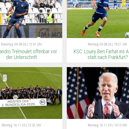
Dienstag
04.08.26 | 12:41 Uhr
Montag
03.08.26 | 19:21 Uhr
andro Trémoulet offenbar vor
KSC: Louey Ben Farhat ins 
der Unterschrift
statt nach Frankfurt?
Montag
16.11.20 | 12:52 Uhr
Montag
16.11.20 | 14:15 Uhr