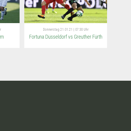
r
Donnerstag
21.01.21 | 07:30 Uhr
im
Fortuna Düsseldorf vs Greuther Fürth