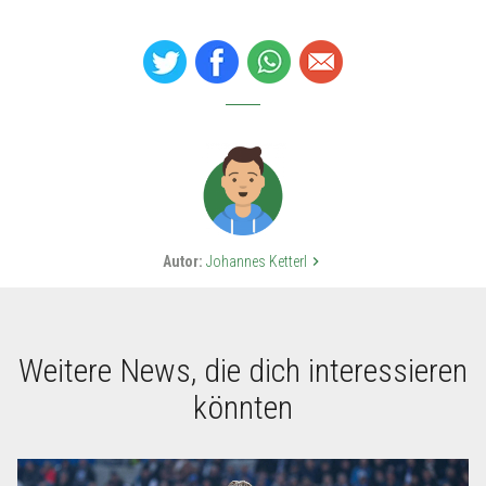
Autor:
Johannes Ketterl
keyboard_arrow_right
Weitere News, die dich interessieren
könnten