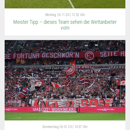
Montag
16.11.20 | 12:52 Uhr
Meister Tipp – dieses Team sehen die Wettanbieter
vorn
Donnerstag
26.01.23 | 10:37 Uhr