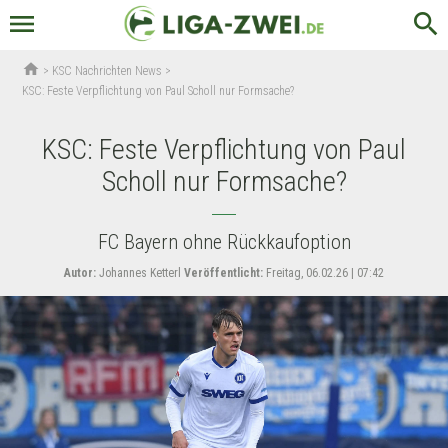
menu
search
home
>
KSC Nachrichten News
>
KSC: Feste Verpflichtung von Paul Scholl nur Formsache?
KSC: Feste Verpflichtung von Paul
Scholl nur Formsache?
FC Bayern ohne Rückkaufoption
Autor:
Johannes Ketterl
Veröffentlicht:
Freitag, 06.02.26 | 07:42