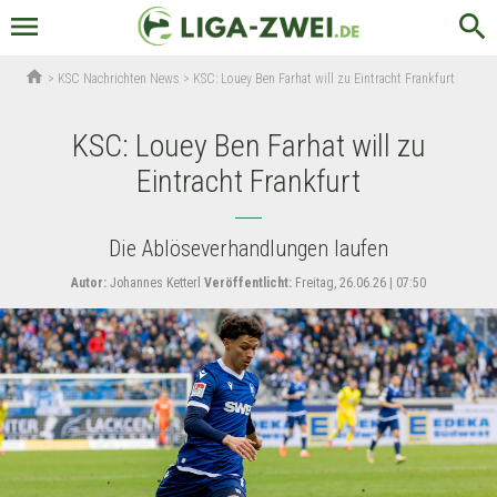
menu
search
home
>
KSC Nachrichten News
>
KSC: Louey Ben Farhat will zu Eintracht Frankfurt
KSC: Louey Ben Farhat will zu
Eintracht Frankfurt
Die Ablöseverhandlungen laufen
Autor:
Johannes Ketterl
Veröffentlicht:
Freitag, 26.06.26 | 07:50