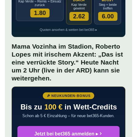
DURCH
BOOST
Kap Verde – Remis = Einsatz
Kap Verde
Sieg + beide
zurück
gewinnt
treffen
1.80
2.62
6.00
Quoten ansehen & wetten bei bet365 ▸
Mama Vozinha im Stadion, Roberto
Lopes mit irischem Akzent: „Das ist
eine verrückte Story.“ Heute Nacht
um 2 Uhr (live in der ARD) kann sie
weitergehen.
🎉 NEUKUNDEN-BONUS
Bis zu
100 €
in Wett-Credits
Schon ab 5 € Einzahlung – für neue bet365-Kunden.
Jetzt bei bet365 anmelden ▸