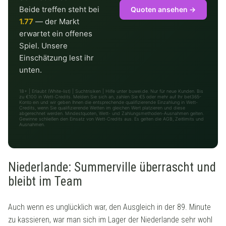
Beide treffen steht bei
Quoten ansehen →
1.77
— der Markt
erwartet ein offenes
Spiel. Unsere
Einschätzung lest ihr
unten.
18+ | Erlaubt (White-list) | Suchtrisiken | Hilfe unter buwei.de. Nur für neue Kunden. Bis
zu €100 in Wett-Credits. Melden Sie sich an, zahlen Sie €5 oder mehr auf Ihr bet365-
Konto ein und wir geben Ihnen die entsprechende qualifizierende Einzahlung in Wett-
Credits, wenn Sie qualifizierende Wetten im gleichen Wert platzieren und diese
abgerechnet werden. Mindestquoten, Wett- und Zahlungsmethoden-Ausnahmen gelten.
Gewinne schließen den Einsatz von Wett-Credits aus. Es gelten die AGB, Zeitlimits und
Ausnahmen.
Niederlande: Summerville überrascht und
bleibt im Team
Auch wenn es unglücklich war, den Ausgleich in der 89. Minute
zu kassieren, war man sich im Lager der Niederlande sehr wohl