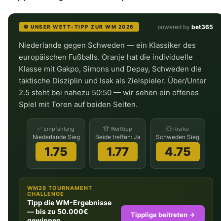
powered by
bet365
⚽ UNSER WETT-TIPP ZUR WM 2026
Niederlande gegen Schweden — ein Klassiker des
europäischen Fußballs. Oranje hat die individuelle
Klasse mit Gakpo, Simons und Depay, Schweden die
taktische Disziplin und Isak als Zielspieler. Über/Unter
2.5 steht bei nahezu 50:50 — wir sehen ein offenes
Spiel mit Toren auf beiden Seiten.
✅ Empfehlung
🏆 Werttipp
💥 Risiko
Niederlande Sieg
Beide treffen: Ja
Schweden Sieg
1.75
1.77
4.75
WM26 TOURNAMENT
CHALLENGE
Tipp die WM-Ergebnisse
— bis zu 50.000€
Tippliga beitreten →
gewinnen