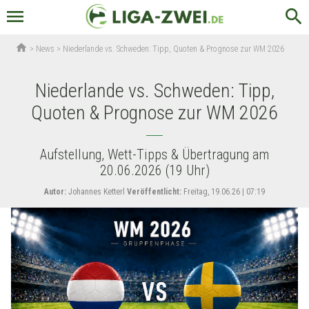
menu
search
home
>
News
>
Niederlande vs. Schweden: Tipp, Quoten & Prognose zur WM 2026
Niederlande vs. Schweden: Tipp,
Quoten & Prognose zur WM 2026
Aufstellung, Wett-Tipps & Übertragung am
20.06.2026 (19 Uhr)
Autor:
Johannes Ketterl
Veröffentlicht:
Freitag, 19.06.26 | 07:19