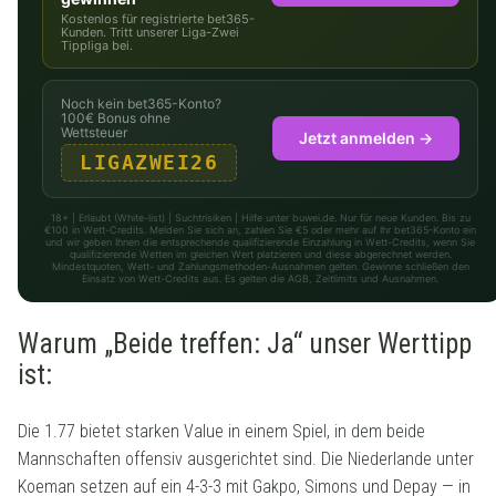
Kostenlos für registrierte bet365-
Kunden. Tritt unserer Liga-Zwei
Tippliga bei.
Noch kein bet365-Konto?
100€ Bonus ohne
Wettsteuer
Jetzt anmelden →
LIGAZWEI26
18+ | Erlaubt (White-list) | Suchtrisiken | Hilfe unter buwei.de. Nur für neue Kunden. Bis zu
€100 in Wett-Credits. Melden Sie sich an, zahlen Sie €5 oder mehr auf Ihr bet365-Konto ein
und wir geben Ihnen die entsprechende qualifizierende Einzahlung in Wett-Credits, wenn Sie
qualifizierende Wetten im gleichen Wert platzieren und diese abgerechnet werden.
Mindestquoten, Wett- und Zahlungsmethoden-Ausnahmen gelten. Gewinne schließen den
Einsatz von Wett-Credits aus. Es gelten die AGB, Zeitlimits und Ausnahmen.
Warum „Beide treffen: Ja“ unser Werttipp
ist:
Die 1.77 bietet starken Value in einem Spiel, in dem beide
Mannschaften offensiv ausgerichtet sind. Die Niederlande unter
Koeman setzen auf ein 4-3-3 mit Gakpo, Simons und Depay — in