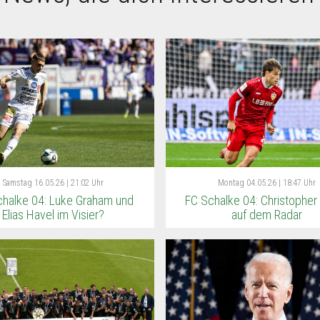
Samstag
16.05.26 | 21:02 Uhr
Montag
04.05.26 | 18:47 Uhr
halke 04: Luke Graham und
FC Schalke 04: Christopher O
Elias Havel im Visier?
auf dem Radar