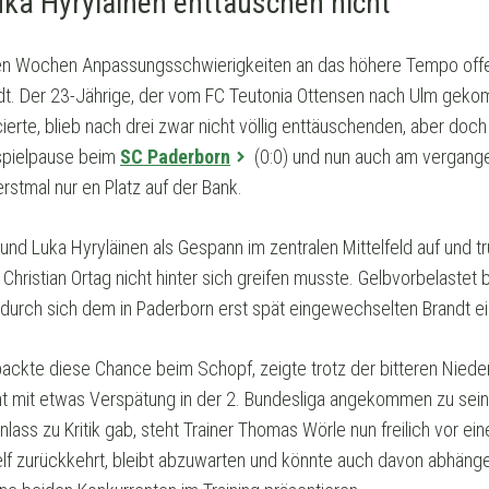
uka Hyryläinen enttäuschen nicht
sten Wochen Anpassungsschwierigkeiten an das höhere Tempo offe
dt. Der 23-Jährige, der vom FC Teutonia Ottensen nach Ulm gek
ierte, blieb nach drei zwar nicht völlig enttäuschenden, aber do
rspielpause beim
SC Paderborn
(0:0) und nun auch am vergan
rstmal nur en Platz auf der Bank.
 und Luka Hyryläinen als Gespann im zentralen Mittelfeld auf und tr
t Christian Ortag nicht hinter sich greifen musste. Gelbvorbelastet
odurch sich dem in Paderborn erst spät eingewechselten Brandt e
ackte diese Chance beim Schopf, zeigte trotz der bitteren Nieder
nt mit etwas Verspätung in der 2. Bundesliga angekommen zu sein.
nlass zu Kritik gab, steht Trainer Thomas Wörle nun freilich vor ein
telf zurückkehrt, bleibt abzuwarten und könnte auch davon abhänge