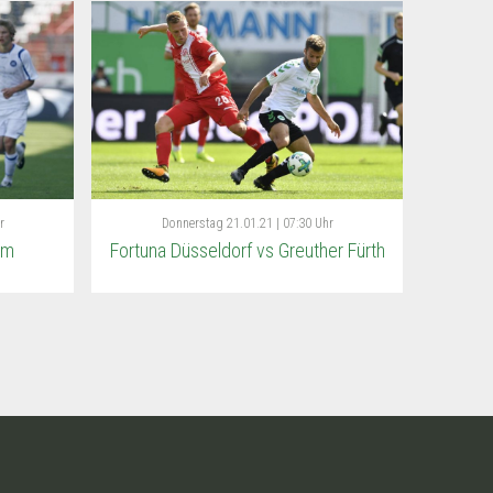
r
Donnerstag
21.01.21 | 07:30 Uhr
im
Fortuna Düsseldorf vs Greuther Fürth