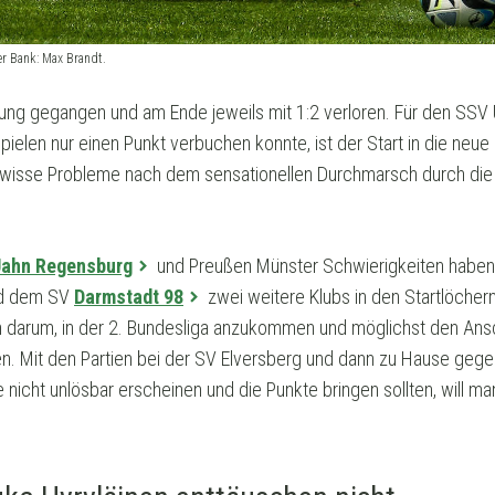
er Bank: Max Brandt.
ührung gegangen und am Ende jeweils mit 1:2 verloren. Für den SS
elen nur einen Punkt verbuchen konnte, ist der Start in die neue 
ewisse Probleme nach dem sensationellen Durchmarsch durch die 3.
Jahn Regensburg
und Preußen Münster Schwierigkeiten haben
d dem SV
Darmstadt 98
zwei weitere Klubs in den Startlöcher
 darum, in der 2. Bundesliga anzukommen und möglichst den Ansc
eren. Mit den Partien bei der SV Elversberg und dann zu Hause geg
 nicht unlösbar erscheinen und die Punkte bringen sollten, will m