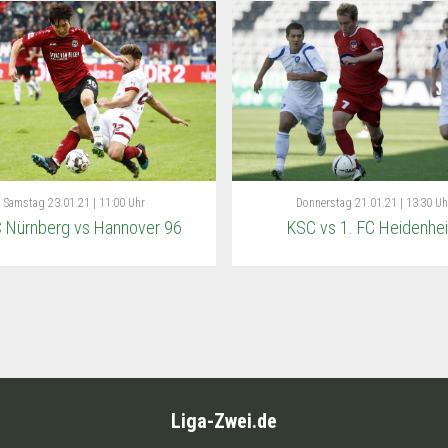
Samstag
23.01.21 | 11:00 Uhr
Donnerstag
21.01.21 | 13:30 Uh
C Nürnberg vs Hannover 96
KSC vs 1. FC Heidenhe
Liga-Zwei.de